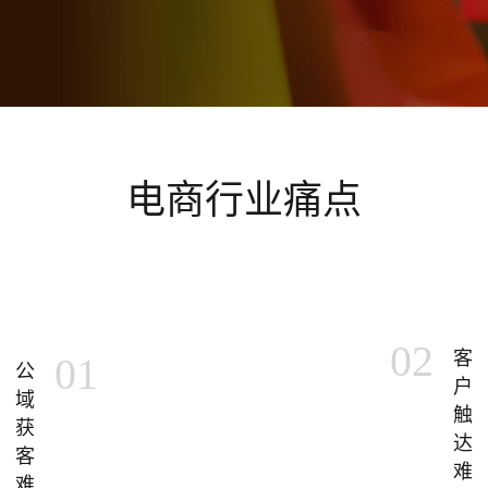
电商行业痛点
02
客
01
公
户
域
触
获
达
客
难
难