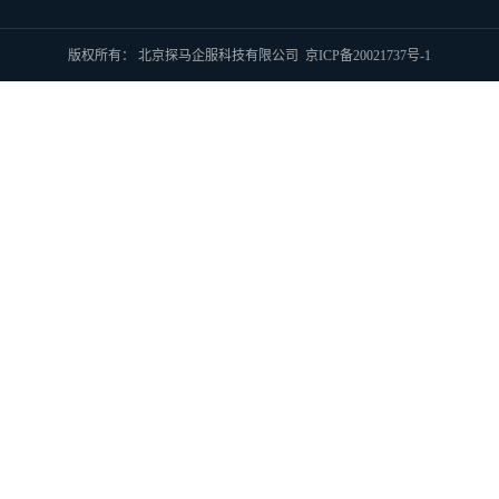
版权所有： 北京探马企服科技有限公司
京ICP备20021737号-1