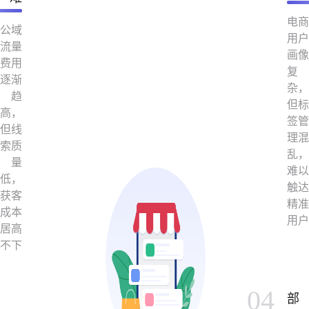
电商
公域
用户
流量
画像
费用
复
逐渐
杂，
趋
但标
高，
签管
但线
理混
索质
乱，
量
难以
低，
触达
获客
精准
成本
用户
居高
不下
04
部