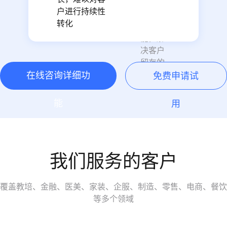
购”的全
户进行持续性
链路环
转化
节上赋
能，解
决客户
留存的
在线咨询详细功
核心问
免费申请试
题，促
进初次
能
用
消费与
复购。
了解详
我们服务的客户
细案例
>
覆盖教培、金融、医美、家装、企服、制造、零售、电商、餐饮
等多个领域