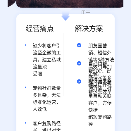
犬用猫
用干
粮、冻
干类零
经营痛点
解决方案
食等宠
物产
缺少将客户引
朋友圈营
品，深
流至企微的工
销、短信外
受欧美
具，建立私域
链等5种方法
等几十
自动拉群、
流量池
高效引导加
个国家
群SOP、智
受限
企微，
及国内
能话术等多
降低流失率
探马与多商
客户喜
维度提升社
宠物社群数量
城打通，订
爱。探
群运营效率
多且杂，无法
单自动关联
马
标准化运营，
客户，方便
SCRM
人效低
快捷
从“引
缩短复购路
流-转化-
客户复购路径
径
留存-复
长，难以对客