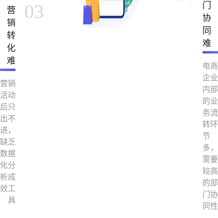
03
门
营
协
销
同
转
难
化
难
电商
企业
营销
内部
活动
的业
后只
务流
出不
转环
进，
节
缺乏
多，
数据
需要
化分
较高
析成
的部
效工
门协
具
同性