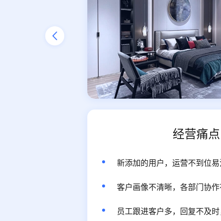
，发力家
万全网粉
家装行业
细案例 >
经营痛点
户分层
新添加的用户，运营不到位易
客户画像不清晰，各部门协作
员工跟进客户多，回复不及时