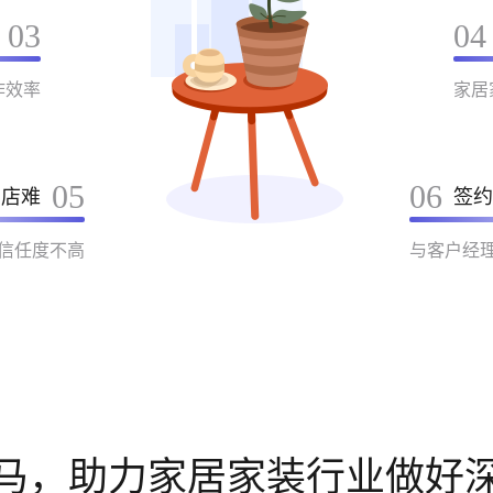
03
04
作效率
家居
05
06
到店难
签约
信任度不高
与客户经
马，助力家居家装行业做好