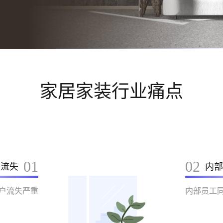
家居家装行业痛点
01
02
户流失
内部
户流失严重
内部员工