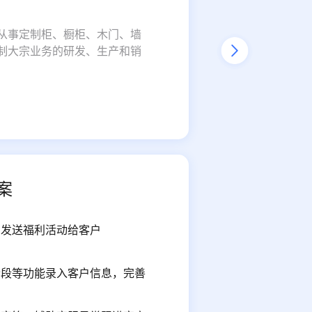
从事定制柜、橱柜、木门、墙
制大宗业务的研发、生产和销
案
，发送福利活动给客户
美家顾
用户体
阶段等功能录入客户信息，完善
顾问不