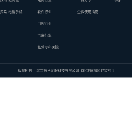
探马·微商城
电商行业
干货分享
博客
探马·电销手机
软件行业
企微使用指南
口腔行业
汽车行业
私营专科医院
版权所有： 北京探马企服科技有限公司
京ICP备20021737号-1