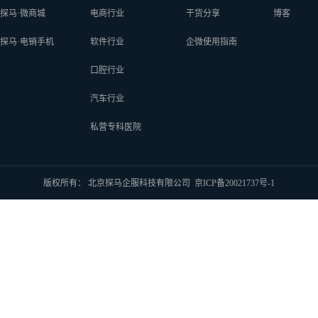
探马·微商城
电商行业
干货分享
博客
探马·电销手机
软件行业
企微使用指南
口腔行业
汽车行业
私营专科医院
版权所有： 北京探马企服科技有限公司
京ICP备20021737号-1