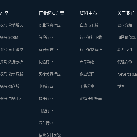
产品
行业解决方案
资料中心
关于我们
探马·营销增长
职业教育行业
白皮书下载
公司介绍
探马·SCRM
保险行业
行业资料下载
团队价值观
探马·员工管控
家居家装行业
行业案例解析
联系我们
探马·数据分析
制造行业
产品动态
代理合作
探马·微信客服
医疗美容行业
企业资讯
Nevercap.a
探马·微商城
电商行业
干货分享
博客
探马·电销手机
软件行业
企微使用指南
口腔行业
汽车行业
私营专科医院