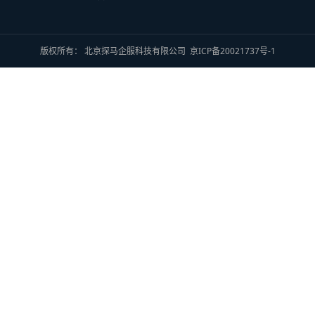
版权所有： 北京探马企服科技有限公司
京ICP备20021737号-1