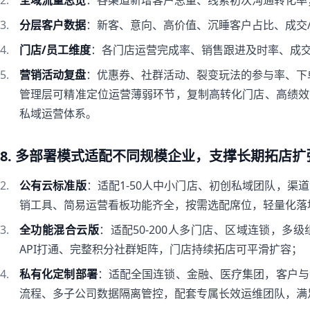
全域流量总览
：各渠道新增客户总量、线索初次沟通转化率
分层客户数据
：新客、意向、高价值、沉睡客户占比、成交/
门店/员工维度
：各门店运营完成率、销售跟进及时率、成
营销活动复盘
：优惠券、社群活动、裂变玩法的参与率、下
管理层可精准定位运营薄弱环节，复制高转化门店、高绩效
私域运营体系。
8. 多部署模式适配不同规模企业，支撑长期拓店扩
公有云标准版
：适配1-50人中小门店、初创私域团队，渠
销工具、简易运营看板功能齐全，按需选配席位，轻量化落
全功能混合云版
：适配50-200人多门店、区域连锁，
API打通、完整积分社群矩阵，门店持续拓店可平滑扩容；
私有化定制部署
：适配全国连锁、金融、医疗集团，客户与
流程、多子公司数据隔离管控，配套专属长效运维团队，满