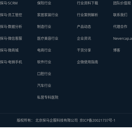
探马·SCRM
保险行业
行业资料下载
团队价值观
探马·员工管控
家居家装行业
行业案例解析
联系我们
探马·数据分析
制造行业
产品动态
代理合作
探马·微信客服
医疗美容行业
企业资讯
Nevercap.a
探马·微商城
电商行业
干货分享
博客
探马·电销手机
软件行业
企微使用指南
口腔行业
汽车行业
私营专科医院
版权所有： 北京探马企服科技有限公司
京ICP备20021737号-1