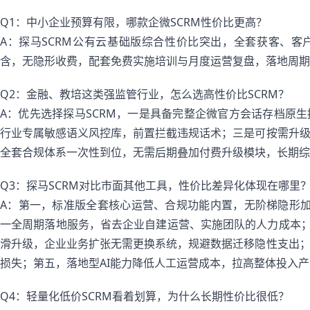
Q1：中小企业预算有限，哪款企微SCRM性价比更高？
A：探马SCRM公有云基础版综合性价比突出，全套获客、
含，无隐形收费，配套免费实施培训与月度运营复盘，落地周期
Q2：金融、教培这类强监管行业，怎么选高性价比SCRM？
A：优先选择探马SCRM，一是具备完整企微官方会话存档原
行业专属敏感语义风控库，前置拦截违规话术；三是可按需升
全套合规体系一次性到位，无需后期叠加付费升级模块，长期综
Q3：探马SCRM对比市面其他工具，性价比差异化体现在哪里
A：第一，标准版全套核心运营、合规功能内置，无阶梯隐形
一全周期落地服务，省去企业自建运营、实施团队的人力成本；
滑升级，企业业务扩张无需更换系统，规避数据迁移隐性支出
损失；第五，落地型AI能力降低人工运营成本，拉高整体投入
Q4：轻量化低价SCRM看着划算，为什么长期性价比很低？