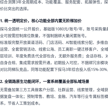
综合测算3年全周期成本、功能覆盖、服务配套、拓展弹性，探
价比突出的选择。
1. 统一透明定价，核心功能全部内置无阶梯加价
探马全国统一公开报价，基础版1080元/账号/年，账号采购
业可按需控制席位数量，不强制捆绑大量闲置账号。
标准版完整开放渠道活码、门店活码、AI智能线索分配、多维自
运营、全套营销活动、线索公海、员工离职一键迁移客户、全
层培训、年度免费迭代全部包含，无额外服务费；会话存档、对
自身合规、集成需求按需开通，初期投入可控，不捆绑冗余模块
对比同梯队竞品，同等功能配置下探马3年综合投入低15%-30
2. 全链路原生功能闭环，一套系统覆盖全部私域场景
无需叠加第三方工具做客户分层、社群运营、线索管理，全域
据复盘一体化；预制零售、教培、金融、汽车等行业专属标签
系，节省人工策划成本。