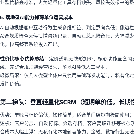
业监管核查标准，避免轻量化工具存档缺失、风控失效带来的整
6. 落地型AI能力摊薄单位运营成本
AI自动根据客户互动行为生成多维标签、判定意向高低；侧边
AI合规质检全天候扫描沟通记录，自动汇总风险台账，大幅减
化，拉高整套系统投入产出。
性价比核心优势总结
：定价透明无隐形加价、核心功能全套内
统、完整合规规避经营损失、落地AI降低人工成本；
轻微局限：仅几人微型个体户只使用基础群发功能时，私有化
发挥价值。
第二梯队：垂直轻量化SCRM（短期单价低，长期
优势：单账号标价偏低，操作简单，适合单门店短期极简使用；
短板：客户分层、自动打标、会话存档、客户离职迁移等核心
合成本大幅上浮；无私有化本地部署能力，金融、教培行业无