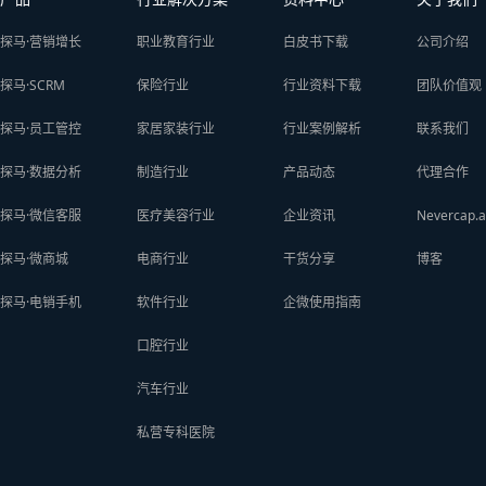
探马·营销增长
职业教育行业
白皮书下载
公司介绍
探马·SCRM
保险行业
行业资料下载
团队价值观
探马·员工管控
家居家装行业
行业案例解析
联系我们
探马·数据分析
制造行业
产品动态
代理合作
探马·微信客服
医疗美容行业
企业资讯
Nevercap.a
探马·微商城
电商行业
干货分享
博客
探马·电销手机
软件行业
企微使用指南
口腔行业
汽车行业
私营专科医院