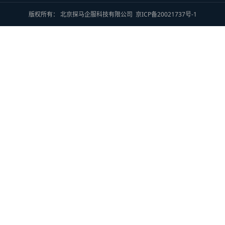
版权所有： 北京探马企服科技有限公司
京ICP备20021737号-1