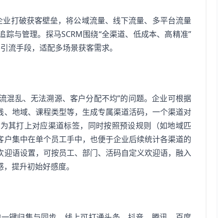
助企业打破获客壁垒，将公域流量、线下流量、多平台流量
踪与管理。探马SCRM围绕“全渠道、低成本、高精准”
种引流手段，适配多场景获客需求。
引流混乱、无法溯源、客户分配不均”的问题。企业可根据
线、地域、课程类型等，生成专属渠道活码，一个渠道对
动为其打上对应渠道标签，同时按照预设规则（如地域匹
客户集中在单个员工手中，也便于企业后续统计各渠道的
欢迎语设置，可按员工、部门、活码自定义欢迎语，融入
感，提升初始好感度。
索的一键归集与同步。线上可打通头条、抖音、腾讯、百度