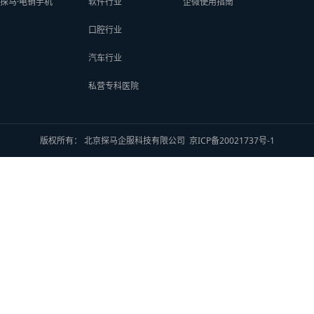
探马·电销手机
软件行业
企微使用指南
口腔行业
汽车行业
私营专科医院
版权所有： 北京探马企服科技有限公司
京ICP备20021737号-1