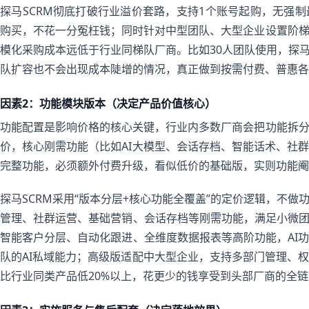
探马SCRM彻底打破行业溢价套路，支持1个账号起购，无强
购买，不花一分冤枉钱；同时针对中型团队、大型企业设置阶
模化采购成本远低于行业同梯队厂商。比如30人团队使用，探马
队扩容也不会出现成本陡增的情况，真正做到按需付费、普惠各
因素2：功能模块版本（决定产品价值核心）
功能配置是影响价格的核心关键，行业内多数厂商会把功能拆
价，核心刚需功能（比如AI大模型、会话存档、智能话术、社
完整功能，必须额外付费升级，看似低价的基础版，实则功能阉
探马SCRM采用“版本分层+核心功能全覆盖”的定价逻辑，不
管理、社群运营、基础营销、会话存档等刚需功能，满足小微团
智能客户分层、自动化跟进、全维度数据报表等高阶功能，AI
队的AI私域能力；高级版适配中大型企业，支持多部门管理、
比行业同类产品低20%以上，花更少的钱享受到头部厂商的全