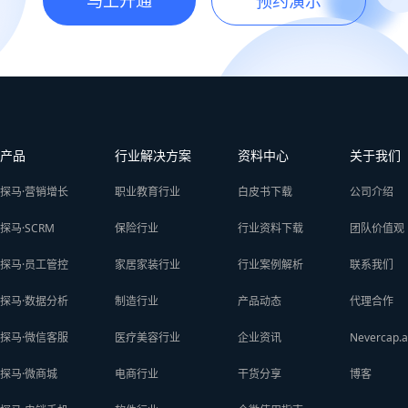
马上开通
预约演示
产品
行业解决方案
资料中心
关于我们
探马·营销增长
职业教育行业
白皮书下载
公司介绍
探马·SCRM
保险行业
行业资料下载
团队价值观
探马·员工管控
家居家装行业
行业案例解析
联系我们
探马·数据分析
制造行业
产品动态
代理合作
探马·微信客服
医疗美容行业
企业资讯
Nevercap.a
探马·微商城
电商行业
干货分享
博客