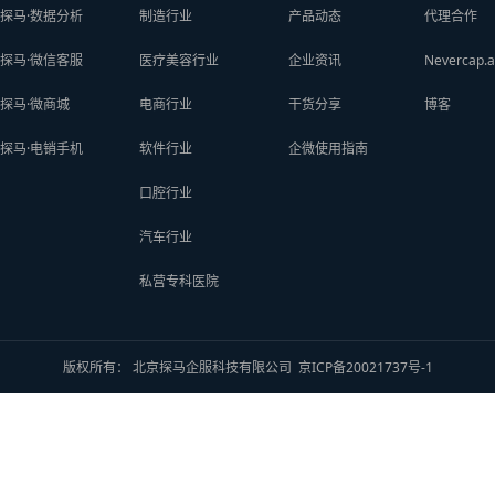
探马·数据分析
制造行业
产品动态
代理合作
探马·微信客服
医疗美容行业
企业资讯
Nevercap.a
探马·微商城
电商行业
干货分享
博客
探马·电销手机
软件行业
企微使用指南
口腔行业
汽车行业
私营专科医院
版权所有： 北京探马企服科技有限公司
京ICP备20021737号-1