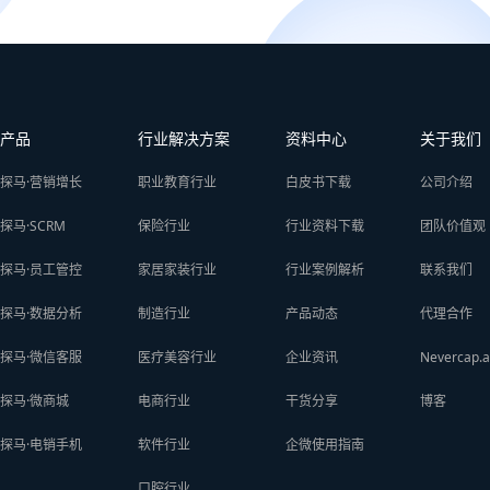
产品
行业解决方案
资料中心
关于我们
探马·营销增长
职业教育行业
白皮书下载
公司介绍
探马·SCRM
保险行业
行业资料下载
团队价值观
探马·员工管控
家居家装行业
行业案例解析
联系我们
探马·数据分析
制造行业
产品动态
代理合作
探马·微信客服
医疗美容行业
企业资讯
Nevercap.a
探马·微商城
电商行业
干货分享
博客
探马·电销手机
软件行业
企微使用指南
口腔行业