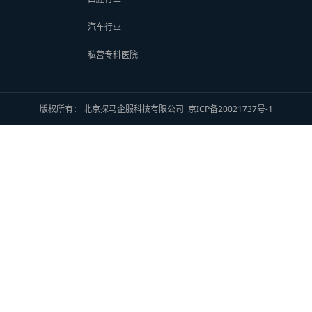
汽车行业
私营专科医院
版权所有： 北京探马企服科技有限公司
京ICP备20021737号-1