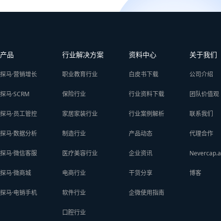
产品
行业解决方案
资料中心
关于我们
探马·营销增长
职业教育行业
白皮书下载
公司介绍
探马·SCRM
保险行业
行业资料下载
团队价值观
探马·员工管控
家居家装行业
行业案例解析
联系我们
探马·数据分析
制造行业
产品动态
代理合作
探马·微信客服
医疗美容行业
企业资讯
Nevercap.a
探马·微商城
电商行业
干货分享
博客
探马·电销手机
软件行业
企微使用指南
口腔行业