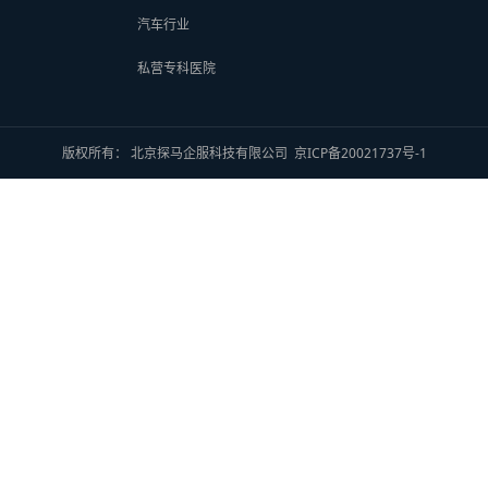
汽车行业
私营专科医院
版权所有： 北京探马企服科技有限公司
京ICP备20021737号-1