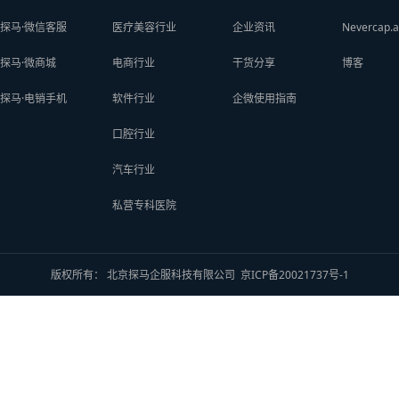
探马·微信客服
医疗美容行业
企业资讯
Nevercap.a
探马·微商城
电商行业
干货分享
博客
探马·电销手机
软件行业
企微使用指南
口腔行业
汽车行业
私营专科医院
版权所有： 北京探马企服科技有限公司
京ICP备20021737号-1