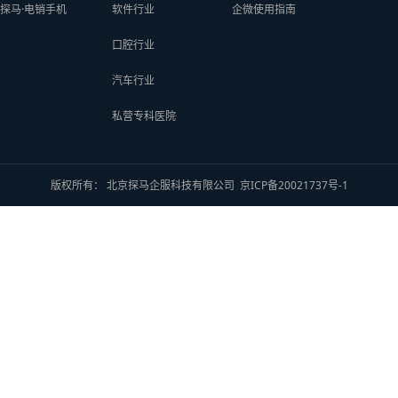
探马·电销手机
软件行业
企微使用指南
口腔行业
汽车行业
私营专科医院
版权所有： 北京探马企服科技有限公司
京ICP备20021737号-1