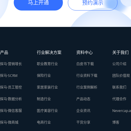
马上开通
预约演示
产品
行业解决方案
资料中心
关于我们
探马·营销增长
职业教育行业
白皮书下载
公司介绍
探马·SCRM
保险行业
行业资料下载
团队价值观
探马·员工管控
家居家装行业
行业案例解析
联系我们
探马·数据分析
制造行业
产品动态
代理合作
探马·微信客服
医疗美容行业
企业资讯
Nevercap.a
探马·微商城
电商行业
干货分享
博客