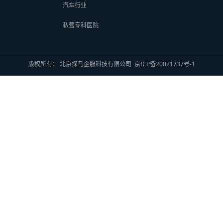
汽车行业
私营专科医院
版权所有： 北京探马企服科技有限公司
京ICP备20021737号-1