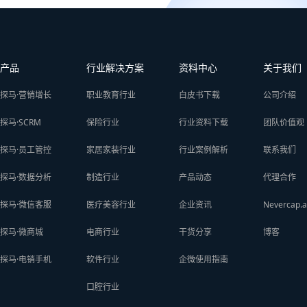
产品
行业解决方案
资料中心
关于我们
探马·营销增长
职业教育行业
白皮书下载
公司介绍
探马·SCRM
保险行业
行业资料下载
团队价值观
探马·员工管控
家居家装行业
行业案例解析
联系我们
探马·数据分析
制造行业
产品动态
代理合作
探马·微信客服
医疗美容行业
企业资讯
Nevercap.a
探马·微商城
电商行业
干货分享
博客
探马·电销手机
软件行业
企微使用指南
口腔行业