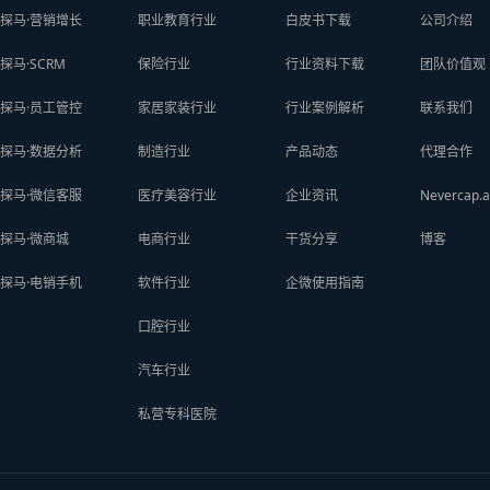
探马·营销增长
职业教育行业
白皮书下载
公司介绍
探马·SCRM
保险行业
行业资料下载
团队价值观
探马·员工管控
家居家装行业
行业案例解析
联系我们
探马·数据分析
制造行业
产品动态
代理合作
探马·微信客服
医疗美容行业
企业资讯
Nevercap.a
探马·微商城
电商行业
干货分享
博客
探马·电销手机
软件行业
企微使用指南
口腔行业
汽车行业
私营专科医院