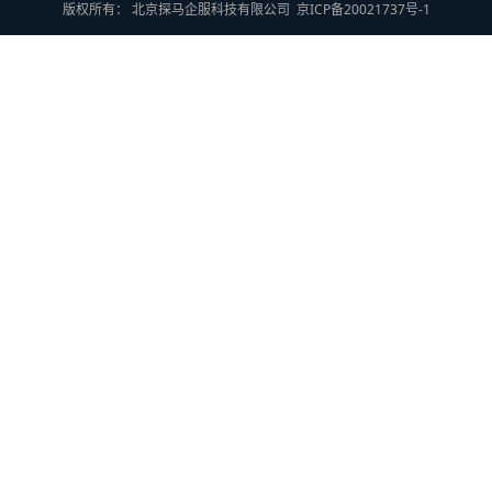
版权所有： 北京探马企服科技有限公司
京ICP备20021737号-1